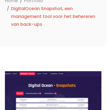
Home
Portfolio
DigitalOcean Snapshot, een
management tool voor het behereren
van back-ups